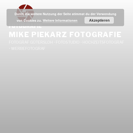
Zum
Inhalt
Durch die weitere Nutzung der Seite stimmst du der Verwendung
springen
Akzeptieren
von Cookies zu.
Weitere Informationen
MIKE PIEKARZ FOTOGRAFIE
FOTOGRAF GÜTERSLOH • FOTOSTUDIO • HOCHZEITSFOTOGRAF
• WERBEFOTOGRAF