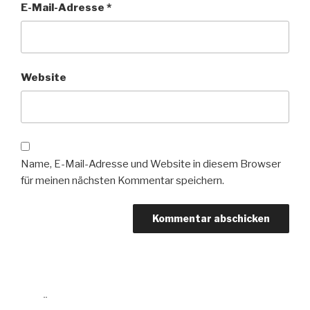
E-Mail-Adresse
*
Website
Name, E-Mail-Adresse und Website in diesem Browser
für meinen nächsten Kommentar speichern.
Beitragsnavigation
ZURÜCK
Vorheriger