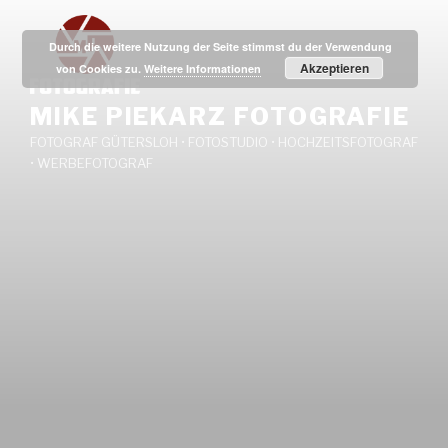
Zum
Inhalt
Durch die weitere Nutzung der Seite stimmst du der Verwendung
springen
Akzeptieren
von Cookies zu.
Weitere Informationen
MIKE PIEKARZ FOTOGRAFIE
FOTOGRAF GÜTERSLOH • FOTOSTUDIO • HOCHZEITSFOTOGRAF
• WERBEFOTOGRAF