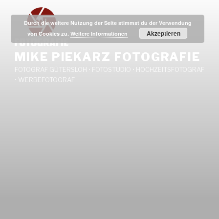
Zum
Inhalt
Durch die weitere Nutzung der Seite stimmst du der Verwendung
springen
Akzeptieren
von Cookies zu.
Weitere Informationen
MIKE PIEKARZ FOTOGRAFIE
FOTOGRAF GÜTERSLOH • FOTOSTUDIO • HOCHZEITSFOTOGRAF
• WERBEFOTOGRAF