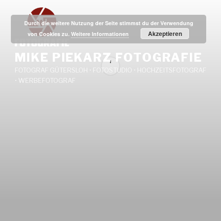
Zum
Inhalt
Durch die weitere Nutzung der Seite stimmst du der Verwendung
springen
Akzeptieren
von Cookies zu.
Weitere Informationen
MIKE PIEKARZ FOTOGRAFIE
FOTOGRAF GÜTERSLOH • FOTOSTUDIO • HOCHZEITSFOTOGRAF
• WERBEFOTOGRAF