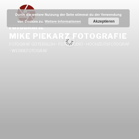
Zum
Inhalt
Durch die weitere Nutzung der Seite stimmst du der Verwendung
springen
Akzeptieren
von Cookies zu.
Weitere Informationen
MIKE PIEKARZ FOTOGRAFIE
FOTOGRAF GÜTERSLOH • FOTOSTUDIO • HOCHZEITSFOTOGRAF
• WERBEFOTOGRAF