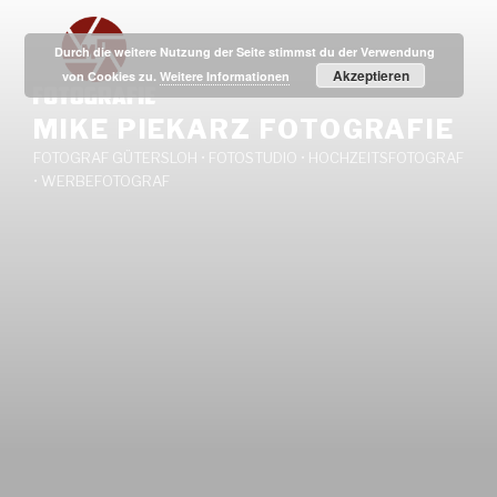
Zum
Inhalt
Durch die weitere Nutzung der Seite stimmst du der Verwendung
springen
Akzeptieren
von Cookies zu.
Weitere Informationen
MIKE PIEKARZ FOTOGRAFIE
FOTOGRAF GÜTERSLOH • FOTOSTUDIO • HOCHZEITSFOTOGRAF
• WERBEFOTOGRAF