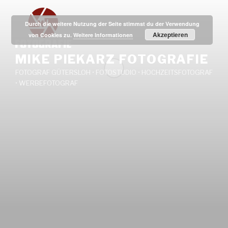
Zum
Inhalt
Durch die weitere Nutzung der Seite stimmst du der Verwendung
springen
Akzeptieren
von Cookies zu.
Weitere Informationen
MIKE PIEKARZ FOTOGRAFIE
FOTOGRAF GÜTERSLOH • FOTOSTUDIO • HOCHZEITSFOTOGRAF
• WERBEFOTOGRAF